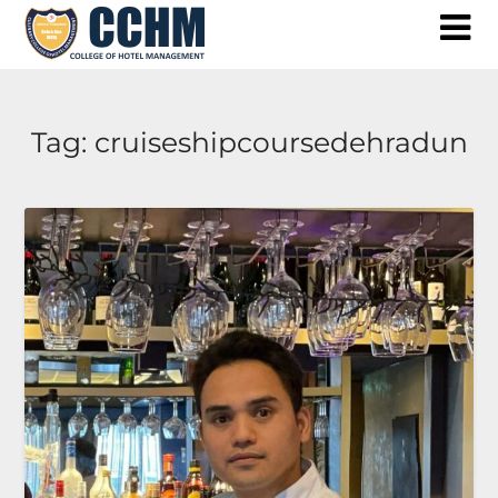
Skip
to
content
Tag:
cruiseshipcoursedehradun